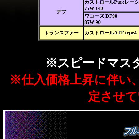
カストロールPureレーシ
75W-140
デフ
ワコーズ DF90
85W-90
トランスファー
カストロールATF type4
※スピードマス
※仕入価格上昇に伴い、2
定させて